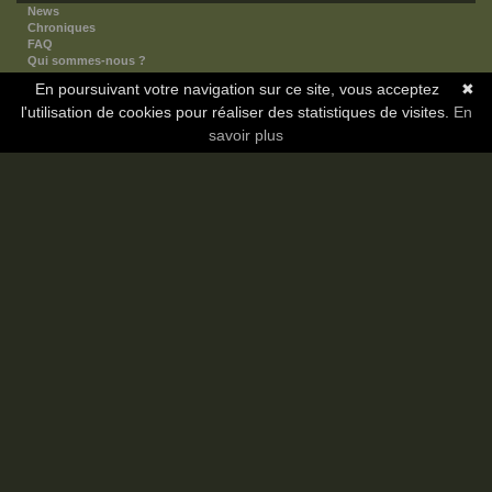
News
Chroniques
FAQ
Qui sommes-nous ?
Nos partenaires
En poursuivant votre navigation sur ce site, vous acceptez
✖
Faites-nous connaitre
l'utilisation de cookies pour réaliser des statistiques de visites.
Nous contacter
En
Nous soutenir
savoir plus
Mentions légales
Les sections
Animes
Mangas
Novels
Dramas
Informations
Communauté
Forum
Membres
Classement Icp
Discord