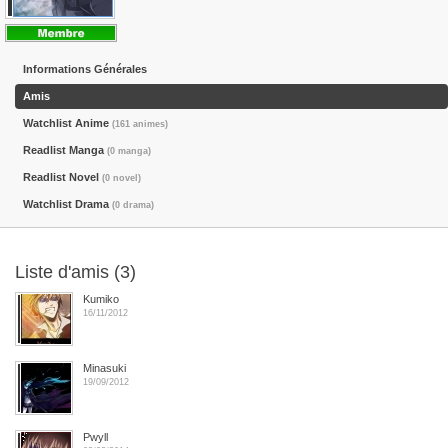
Informations Générales
Amis
Watchlist Anime
(161 animes)
Readlist Manga
(0 manga)
Readlist Novel
(0 novel)
Watchlist Drama
(0 drama)
Liste d'amis (3)
Kumiko
16/11/2012
Minasuki
19/09/2012
Pwyll