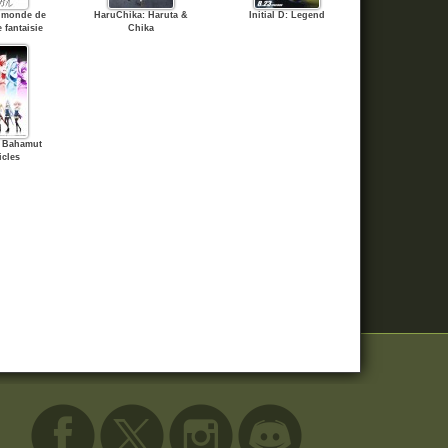
n monde de
HaruChika: Haruta &
Initial D: Legend
 fantaisie
Chika
d Bahamut
cles