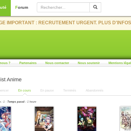
uté
Forum
E IMPORTANT : RECRUTEMENT URGENT. PLUS D'INFOS
nous ?
Partenaires
Nous contacter
Nous soutenir
Mentions léga
ist Anime
encer
En cours
En pause
Terminés
Abandonnés
 :
1 -
Temps passé :
1 heure