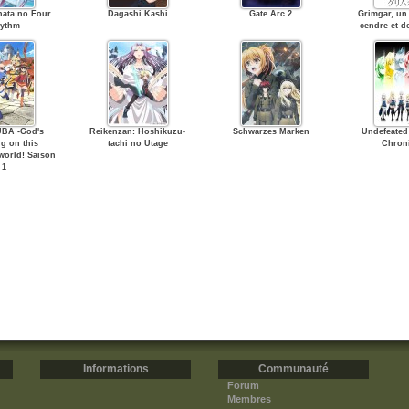
ata no Four
Dagashi Kashi
Gate Arc 2
Grimgar, u
ythm
cendre et de
BA -God's
Reikenzan: Hoshikuzu-
Schwarzes Marken
Undefeate
ng on this
tachi no Utage
Chroni
world! Saison
1
Informations
Communauté
Forum
Membres