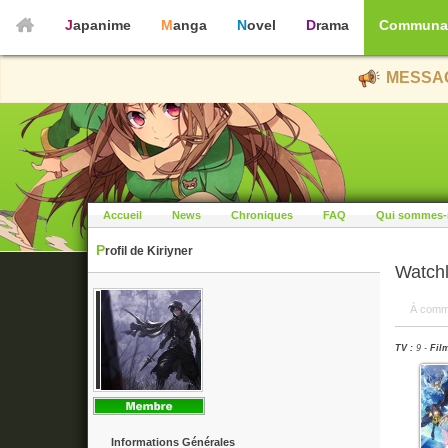
Japanime
Manga
Novel
Drama
Communa
MESSAG
Accueil
News
Chroniques
FAQ
Qui sommes-
Profil de Kiriyner
Watchl
À comm
TV :
9 -
Film
Informations Générales