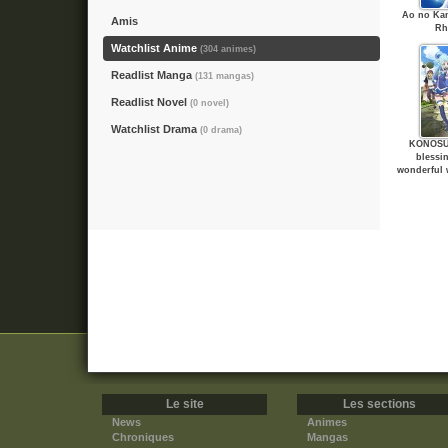
Ao no Kan
Amis
Rh
Watchlist Anime
(304 animes)
Readlist Manga
(131 mangas)
Readlist Novel
(0 novel)
Watchlist Drama
(0 drama)
KONOSU
blessi
wonderful 
Le site
Les sections
News
Animes
Chroniques
Mangas