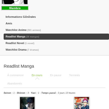
Informations Générales
Amis
Watchlist Anime
(501 animes)
Readlist Manga
(26 mangas)
Readlist Novel
(1 novel)
Watchlist Drama
(7 dramas)
Readlist Manga
À commencer
En cours
En pause
Terminés
Abandonnés
Seinen :
1 -
Shōnen :
3 -
Yaoi :
1 -
Temps passé :
3 jours 13 heures