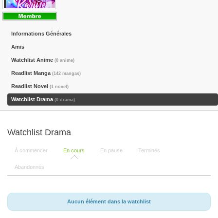
Informations Générales
Amis
Watchlist Anime
(0 anime)
Readlist Manga
(142 mangas)
Readlist Novel
(1 novel)
Watchlist Drama
(0 drama)
Watchlist Drama
À commencer
En cours
En pause
Terminés
Abandonnés
Aucun élément dans la watchlist