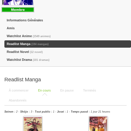
Informations Générales
Amis
Watchlist Anime
(1549 animes)
Readlist Manga
(194 mangas)
Readlist Novel
(12 novel)
Watchlist Drama
(101 dramas)
Readlist Manga
À commencer
En cours
En pause
Terminés
Abandonnés
Seinen :
2 -
Shōjo :
3 -
Tout public :
1 -
Josei :
1 -
Temps passé :
1 jour 21 heures