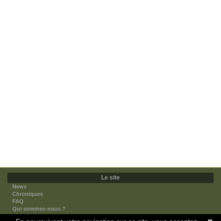
Le site
News
Chroniques
FAQ
Qui sommes-nous ?
Nos partenaires