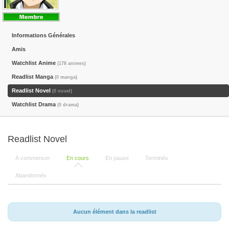
Informations Générales
Amis
Watchlist Anime
(178 animes)
Readlist Manga
(0 manga)
Readlist Novel
(0 novel)
Watchlist Drama
(0 drama)
Readlist Novel
À commencer
En cours
En pause
Terminés
Abandonnés
Aucun élément dans la readlist