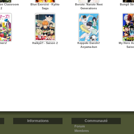
ion Classroom
Blue Exorcist - Kyôto
Boruto: Naruto Next
Bungô St
2
Saga
Generations
mers!
Haikyû!! - Saison 2
Keppeki Danshi!
My Hero Ac
Aoyama-kun
Saiso
Informations
Communauté
Forum
Membres