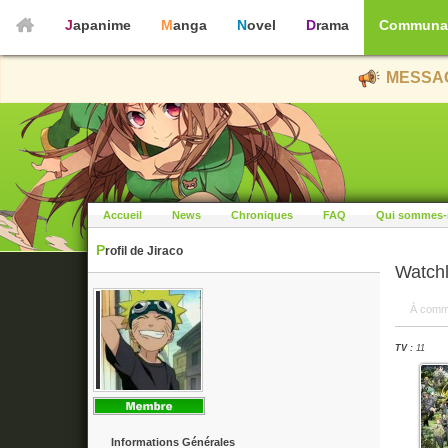
Japanime
Manga
Novel
Drama
Communa
MESSAG
Accueil
News
Chroniques
FAQ
Qui sommes-
Profil de Jiraco
Watchl
À comm
TV :
11
Informations Générales