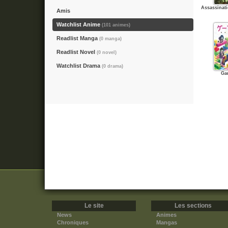
Assassinat
Amis
Watchlist Anime
(101 animes)
Readlist Manga
(0 manga)
Readlist Novel
(0 novel)
Watchlist Drama
(0 drama)
Ga
Le site
Les sections
News
Animes
Chroniques
Mangas