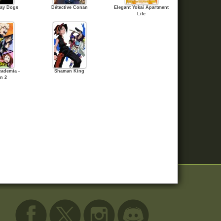
ray Dogs
Détective Conan
Elegant Yokai Apartment
Life
ademia -
Shaman King
n 2