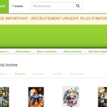
uté
Forum
E IMPORTANT : RECRUTEMENT URGENT. PLUS D'INFOS
nous ?
Partenaires
Nous contacter
Nous soutenir
Mentions léga
ist Anime
encer
En cours
En pause
Terminés
Abandonnés