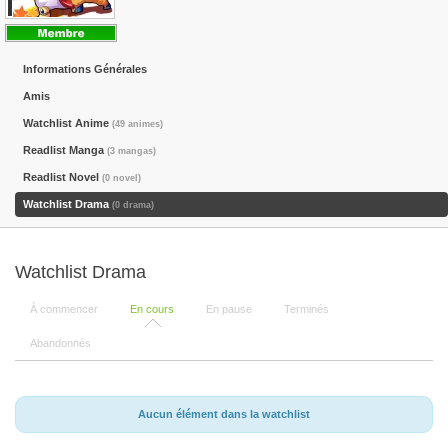
Informations Générales
Amis
Watchlist Anime
(49 animes)
Readlist Manga
(3 mangas)
Readlist Novel
(0 novel)
Watchlist Drama
(0 drama)
Watchlist Drama
À commencer
En cours
En pause
Terminés
Abandonnés
Aucun élément dans la watchlist