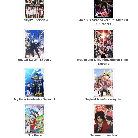
Haikyû!! - Saison 3
Jojo's Bizarre Adventure: Stardust
Crusaders
Jujutsu Kaisen Saison 2
Moi, quand je me réincarne en Slime -
Saison 3
My Hero Academia - Saison 7
Negima! le maître magicien
One Piece
Samurai Champloo