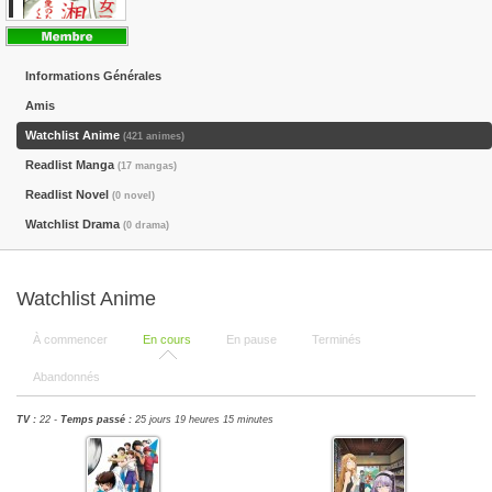
Informations Générales
Amis
Watchlist Anime
(421 animes)
Readlist Manga
(17 mangas)
Readlist Novel
(0 novel)
Watchlist Drama
(0 drama)
Watchlist Anime
À commencer
En cours
En pause
Terminés
Abandonnés
TV :
22 -
Temps passé :
25 jours 19 heures 15 minutes