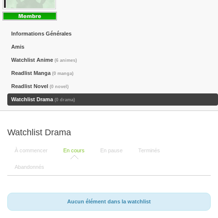
Informations Générales
Amis
Watchlist Anime
(6 animes)
Readlist Manga
(0 manga)
Readlist Novel
(0 novel)
Watchlist Drama
(0 drama)
Watchlist Drama
À commencer
En cours
En pause
Terminés
Abandonnés
Aucun élément dans la watchlist