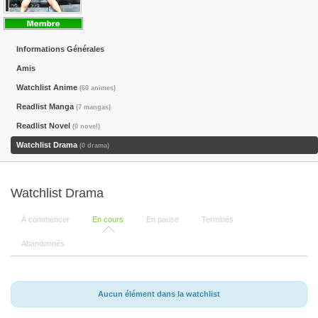
Informations Générales
Amis
Watchlist Anime
(60 animes)
Readlist Manga
(7 mangas)
Readlist Novel
(0 novel)
Watchlist Drama
(0 drama)
Watchlist Drama
À commencer
En cours
En pause
Terminés
Abandonnés
Aucun élément dans la watchlist