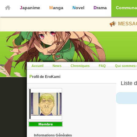
Japanime
Manga
Novel
Drama
Communa
MESSAG
Accueil
News
Chroniques
FAQ
Qui sommes-
Profil de EroKami
Liste d
Informations Générales