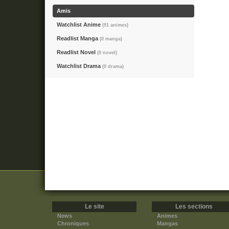
Amis
Watchlist Anime
(91 animes)
Readlist Manga
(0 manga)
Readlist Novel
(0 novel)
Watchlist Drama
(0 drama)
Le site
Les sections
News
Animes
Chroniques
Mangas