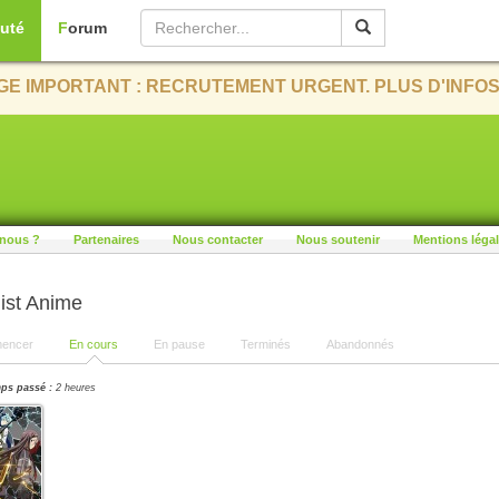
uté
Forum
E IMPORTANT : RECRUTEMENT URGENT. PLUS D'INFOS
nous ?
Partenaires
Nous contacter
Nous soutenir
Mentions léga
ist Anime
encer
En cours
En pause
Terminés
Abandonnés
ps passé :
2 heures