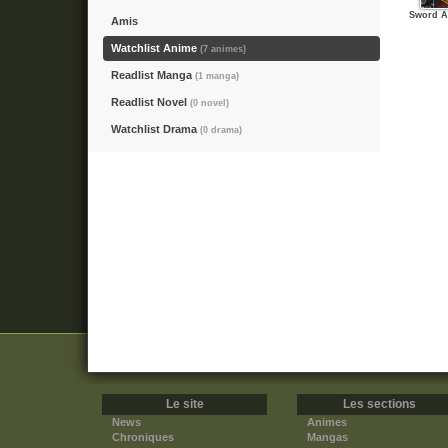
Sword Ar
Amis
Watchlist Anime
(7 animes)
Readlist Manga
(1 manga)
Readlist Novel
(0 novel)
Watchlist Drama
(0 drama)
Le site
Les sections
News
Animes
Chroniques
Mangas