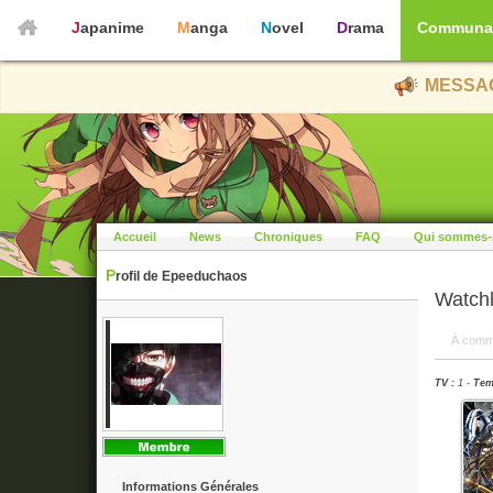
Japanime
Manga
Novel
Drama
Communa
MESSAG
Accueil
News
Chroniques
FAQ
Qui sommes-
Profil de Epeeduchaos
Watchl
À comm
TV :
1 -
Tem
Informations Générales