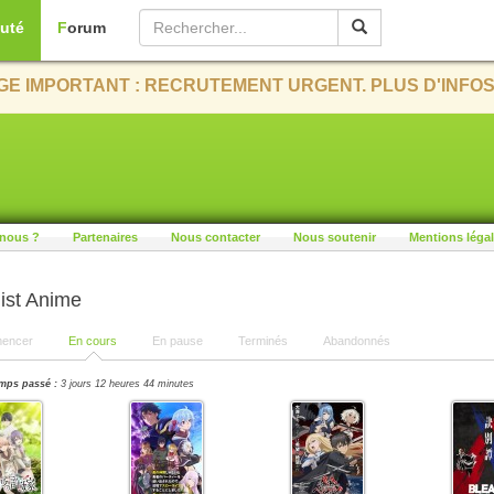
uté
Forum
E IMPORTANT : RECRUTEMENT URGENT. PLUS D'INFOS
nous ?
Partenaires
Nous contacter
Nous soutenir
Mentions léga
ist Anime
encer
En cours
En pause
Terminés
Abandonnés
mps passé :
3 jours 12 heures 44 minutes