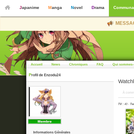
Japanime
Manga
Novel
Drama
Communa
MESSAG
Accueil
News
Chroniques
FAQ
Qui sommes-
Profil de Enzodu24
Watchl
À comm
TV :
40 -
Te
Informations Générales