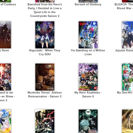
 of Cuckoos
Banished from the Hero's
Berserk of Gluttony
BLEACH: Tho
Party, I Decided to Live a
Blood War -
Quiet Life in the
Countryside Saison 2
y Gone
Higurashi - When They
I'm Standing on a Million
Jujutsu Kais
Cry GOU
Lives
uand je me
Mushoku Tensei: Jobless
My Hero Academia -
My One-Hit K
e en Slime -
Reincarnation - Saison 2
Saison 6
ison 3