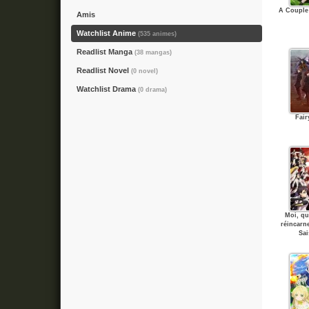
A Couple
Amis
Watchlist Anime
(535 animes)
Readlist Manga
(38 mangas)
Readlist Novel
(0 novel)
Watchlist Drama
(0 drama)
Fair
Moi, q
réincarn
Sa