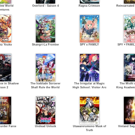
New World
Overlord - Saison 4
Ragna Crimson
Reincarnated
ntures
ku Youko
Shangri-La Frontier
SPY x FAMILY
SPY × FAMIL
ce in Shadow
The Iceblade Sorcerer
The Irregular at Magic
The Misfit
aison 2
Shall Rule the World
High School: Visitor Arc
King Academy
urder Farce
Undead Unluck
Utawarerumono Mask of
Vinland Sag
Truth