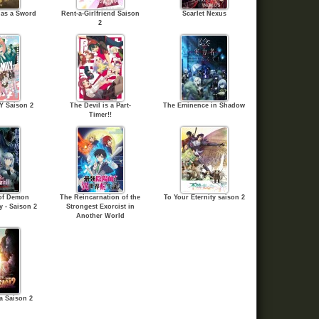
 as a Sword
Rent-a-Girlfriend Saison
Scarlet Nexus
2
Y Saison 2
The Devil is a Part-
The Eminence in Shadow
Timer!!
 of Demon
The Reincarnation of the
To Your Eternity saison 2
 - Saison 2
Strongest Exorcist in
Another World
a Saison 2