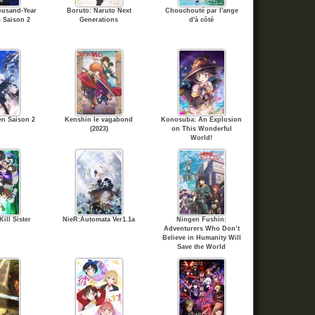
usand-Year
Boruto: Naruto Next
Chouchouté par l'ange
 Saison 2
Generations
d'à côté
en Saison 2
Kenshin le vagabond
Konosuba: An Explosion
(2023)
on This Wonderful
World!
ill Sister
NieR:Automata Ver1.1a
Ningen Fushin:
Adventurers Who Don’t
Believe in Humanity Will
Save the World