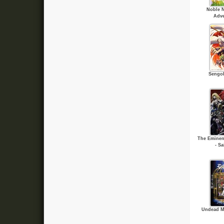
Noble 
Adve
Sengo
The Eminen
- S
Undead M