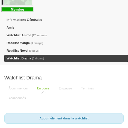
Informations Générales
Amis
Watchlist Anime
(17 animes)
Readlist Manga
(0 manga)
Readlist Novel
(0 novel)
Watchlist Drama
(0 drama)
Watchlist Drama
À commencer
En cours
En pause
Terminés
Abandonnés
Aucun élément dans la watchlist