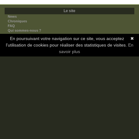
Le site
News
Chroniques
FAQ
Qui sommes-nous ?
Nos partenaires
En poursuivant votre navigation sur ce site, vous acceptez
✖
Faites-nous connaitre
l'utilisation de cookies pour réaliser des statistiques de visites.
Nous contacter
En
Nous soutenir
savoir plus
Mentions légales
Les sections
Animes
Mangas
Novels
Dramas
Informations
Communauté
Forum
Membres
Classement Icp
Discord