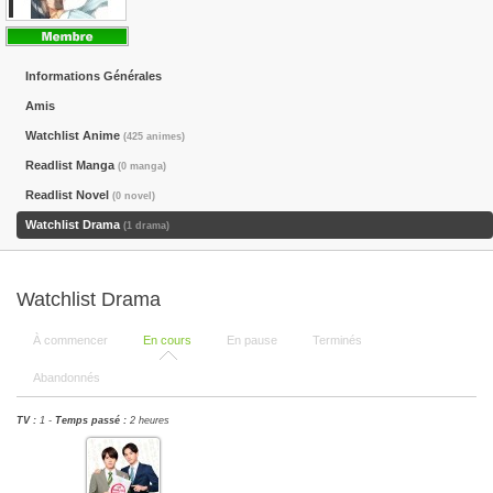
Informations Générales
Amis
Watchlist Anime
(425 animes)
Readlist Manga
(0 manga)
Readlist Novel
(0 novel)
Watchlist Drama
(1 drama)
Watchlist Drama
À commencer
En cours
En pause
Terminés
Abandonnés
TV :
1 -
Temps passé :
2 heures