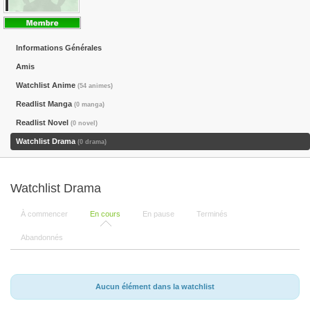
Informations Générales
Amis
Watchlist Anime
(54 animes)
Readlist Manga
(0 manga)
Readlist Novel
(0 novel)
Watchlist Drama
(0 drama)
Watchlist Drama
À commencer
En cours
En pause
Terminés
Abandonnés
Aucun élément dans la watchlist