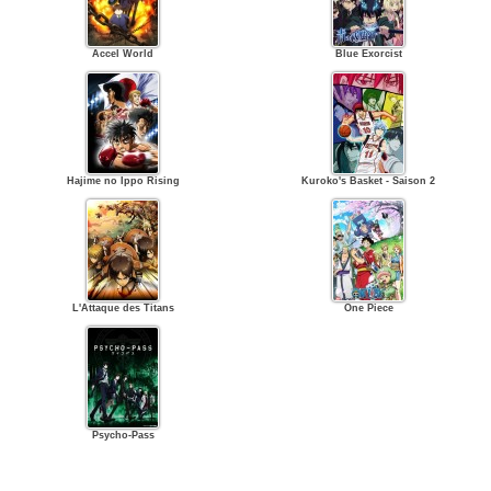
Accel World
Blue Exorcist
Hajime no Ippo Rising
Kuroko's Basket - Saison 2
L'Attaque des Titans
One Piece
Psycho-Pass