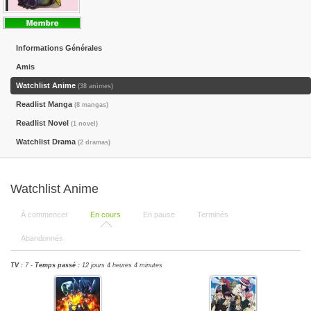
Informations Générales
Amis
Watchlist Anime
(38 animes)
Readlist Manga
(8 mangas)
Readlist Novel
(1 novel)
Watchlist Drama
(2 dramas)
Watchlist Anime
À commencer
En cours
En pause
Terminés
Abandonnés
TV :
7 -
Temps passé :
12 jours 4 heures 4 minutes