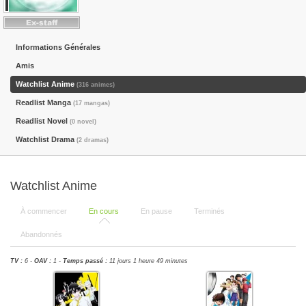
Informations Générales
Amis
Watchlist Anime
(316 animes)
Readlist Manga
(17 mangas)
Readlist Novel
(0 novel)
Watchlist Drama
(2 dramas)
Watchlist Anime
À commencer
En cours
En pause
Terminés
Abandonnés
TV :
6 -
OAV :
1 -
Temps passé :
11 jours 1 heure 49 minutes