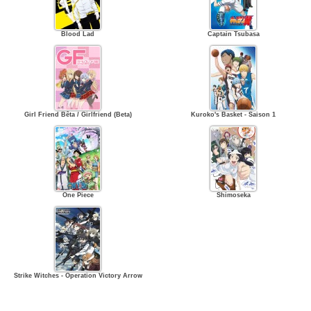
Blood Lad
Captain Tsubasa
Girl Friend Bêta / Girlfriend (Beta)
Kuroko's Basket - Saison 1
One Piece
Shimoseka
Strike Witches - Operation Victory Arrow