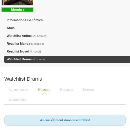
Informations Générales
Amis
Watchlist Anime
(29 animes)
Readlist Manga
(0 manga)
Readlist Novel
(0 novel)
Watchlist Drama
(0 drama)
Watchlist Drama
À commencer
En cours
En pause
Terminés
Abandonnés
Aucun élément dans la watchlist