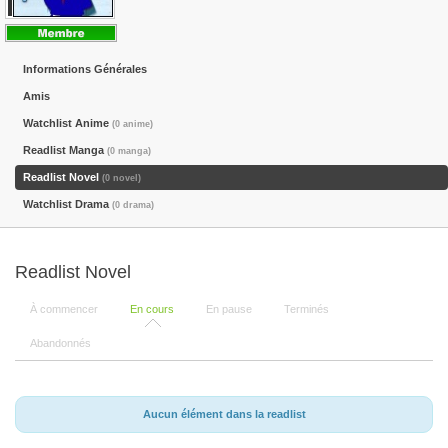
Informations Générales
Amis
Watchlist Anime
(0 anime)
Readlist Manga
(0 manga)
Readlist Novel
(0 novel)
Watchlist Drama
(0 drama)
Readlist Novel
À commencer
En cours
En pause
Terminés
Abandonnés
Aucun élément dans la readlist