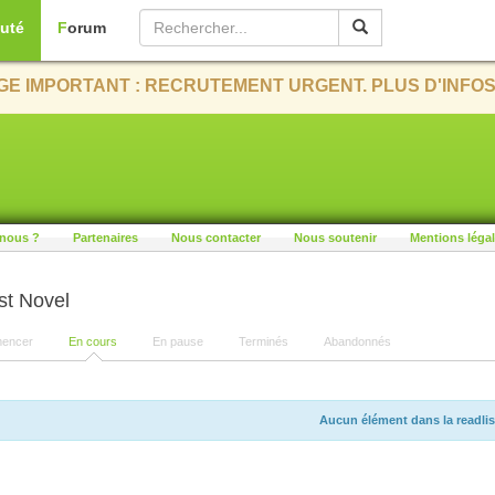
uté
Forum
E IMPORTANT : RECRUTEMENT URGENT. PLUS D'INFOS
nous ?
Partenaires
Nous contacter
Nous soutenir
Mentions léga
st Novel
encer
En cours
En pause
Terminés
Abandonnés
Aucun élément dans la readlis