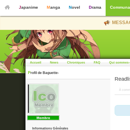
Japanime
Manga
Novel
Drama
Communa
MESSAG
Accueil
News
Chroniques
FAQ
Qui sommes-
Profil de Baguette-
Readli
À comm
Informations Générales