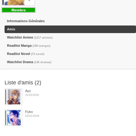
Informations Générales
Amis
Watchlist Anime
(1217 animes)
Readlist Manga
(189 mangas)
Readlist Novel
(73 novel)
Watchlist Drama
(136 dramas)
Liste d'amis (2)
Ayz
11/02/2016
Fyko
02/01/2016