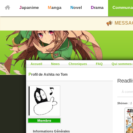
Japanime
Manga
Novel
Drama
Communa
MESSAG
Accueil
News
Chroniques
FAQ
Qui sommes-
Profil de Ashita no Tom
Readl
À comm
Shōnen :
1 
Informations Générales