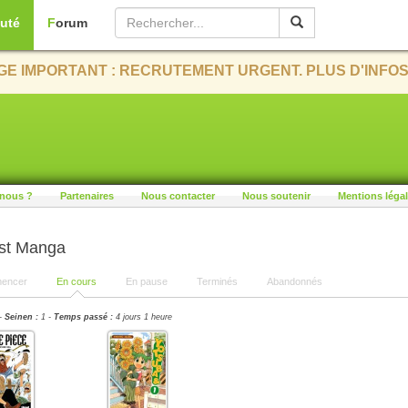
uté
Forum
E IMPORTANT : RECRUTEMENT URGENT. PLUS D'INFOS
nous ?
Partenaires
Nous contacter
Nous soutenir
Mentions léga
ist Manga
encer
En cours
En pause
Terminés
Abandonnés
-
Seinen :
1 -
Temps passé :
4 jours 1 heure