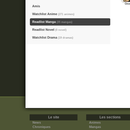
One
Amis
Watchlist Anime
(271 animes)
Readlist Manga
(35 mangas)
Readlist Novel
(0 novel)
Watchlist Drama
(19 dramas)
Le site
Les sections
News
Animes
Chroniques
Mangas