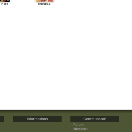
 Piece
Yotsuba&!
Informations
Communauté
Forum
Membres