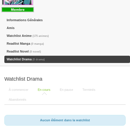
Informations Générales
Amis
Watchlist Anime
(175 animes)
Readlist Manga
(0 manga)
Readlist Novel
(0 novel)
Watchlist Drama
(0 drama)
Watchlist Drama
À commencer
En cours
En pause
Terminés
Abandonnés
Aucun élément dans la watchlist