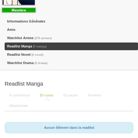
Informations Générales
Amis
Watchlist Anime
(270 animes)
Readlist Manga
(0 manga)
Readlist Novel
(0 novel)
Watchlist Drama
(0 drama)
Readlist Manga
À commencer
En cours
En pause
Terminés
Abandonnés
Aucun élément dans la readlist