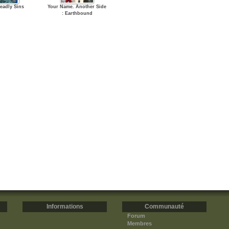
eadly Sins
Your Name. Another Side
: Earthbound
Informations
Communauté
Forum
Membres