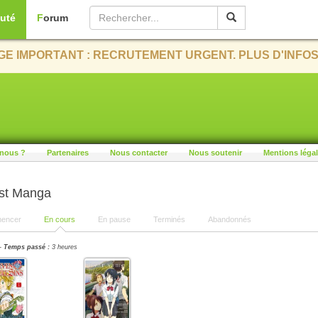
uté
Forum
E IMPORTANT : RECRUTEMENT URGENT. PLUS D'INFOS
nous ?
Partenaires
Nous contacter
Nous soutenir
Mentions léga
ist Manga
encer
En cours
En pause
Terminés
Abandonnés
-
Temps passé :
3 heures