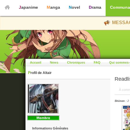
Japanime
Manga
Novel
Drama
Communa
MESSAG
Accueil
News
Chroniques
FAQ
Qui sommes-
Profil de Altair
Readl
À comm
Shōnen :
2 
Informations Générales