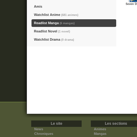
Seven D
Amis
Watchlist Anime
(681 animes)
Readlist Manga
(6 mangas)
Readlist Novel
(1 novel)
Watchlist Drama
(0 drama)
Le site
Les sections
News
Animes
Chroniques
Mangas