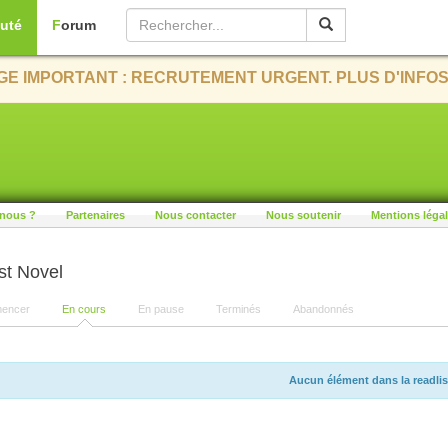
uté
Forum
E IMPORTANT : RECRUTEMENT URGENT. PLUS D'INFOS
nous ?
Partenaires
Nous contacter
Nous soutenir
Mentions léga
st Novel
encer
En cours
En pause
Terminés
Abandonnés
Aucun élément dans la readlis