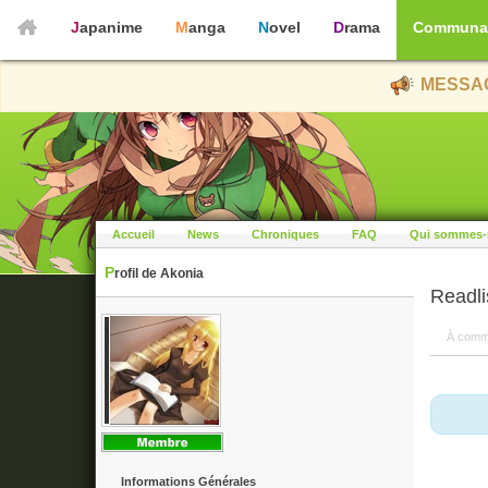
Japanime
Manga
Novel
Drama
Communa
MESSAG
Accueil
News
Chroniques
FAQ
Qui sommes-
Profil de Akonia
Readli
À comm
Informations Générales