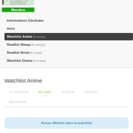
Informations Générales
Amis
Watchlist Anime
(0 anime)
Readlist Manga
(0 manga)
Readlist Novel
(0 novel)
Watchlist Drama
(0 drama)
Watchlist Anime
À commencer
En cours
En pause
Terminés
Abandonnés
Aucun élément dans la watchlist