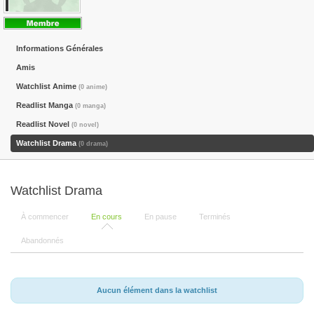
Informations Générales
Amis
Watchlist Anime
(0 anime)
Readlist Manga
(0 manga)
Readlist Novel
(0 novel)
Watchlist Drama
(0 drama)
Watchlist Drama
À commencer
En cours
En pause
Terminés
Abandonnés
Aucun élément dans la watchlist